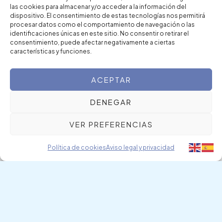
las cookies para almacenar y/o acceder a la información del
dispositivo. El consentimiento de estas tecnologías nos permitirá
procesar datos como el comportamiento de navegación o las
identificaciones únicas en este sitio. No consentir o retirar el
consentimiento, puede afectar negativamente a ciertas
características y funciones.
ACEPTAR
DENEGAR
COMPROMISO Y CERCANÍA
Funeraria San Marcos
VER PREFERENCIAS
Política de cookies
Aviso legal y privacidad
HISTORIA
Comprometidos con el bienestar de las familias desde
hace más de 25 años.