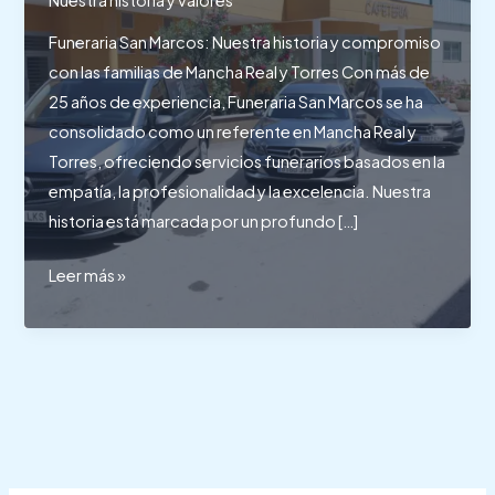
Funeraria San Marcos: Nuestra historia y compromiso
con las familias de Mancha Real y Torres Con más de
25 años de experiencia, Funeraria San Marcos se ha
consolidado como un referente en Mancha Real y
Torres, ofreciendo servicios funerarios basados en la
empatía, la profesionalidad y la excelencia. Nuestra
historia está marcada por un profundo […]
Funeraria
Leer más »
San
Marcos:
Nuestra
historia
y
compromiso