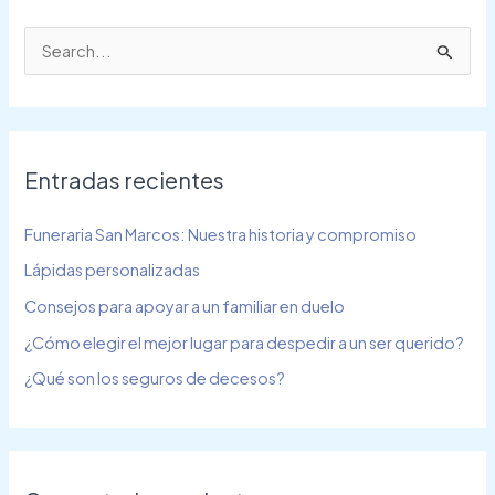
B
u
s
c
Entradas recientes
a
r
Funeraria San Marcos: Nuestra historia y compromiso
p
Lápidas personalizadas
o
Consejos para apoyar a un familiar en duelo
r
¿Cómo elegir el mejor lugar para despedir a un ser querido?
:
¿Qué son los seguros de decesos?