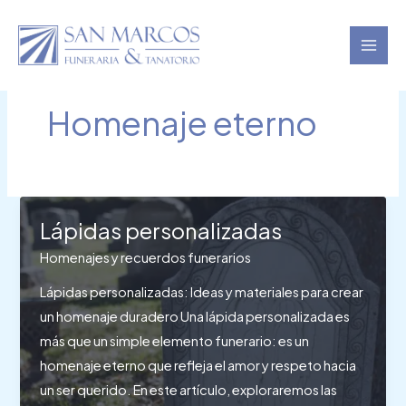
Ir
al
contenido
Homenaje eterno
Lápidas personalizadas
Homenajes y recuerdos funerarios
Lápidas personalizadas: Ideas y materiales para crear
un homenaje duradero Una lápida personalizada es
más que un simple elemento funerario: es un
homenaje eterno que refleja el amor y respeto hacia
un ser querido. En este artículo, exploraremos las