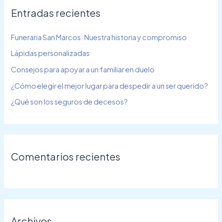
Entradas recientes
a
r
Funeraria San Marcos: Nuestra historia y compromiso
p
Lápidas personalizadas
o
Consejos para apoyar a un familiar en duelo
r
¿Cómo elegir el mejor lugar para despedir a un ser querido?
:
¿Qué son los seguros de decesos?
Comentarios recientes
Archivos