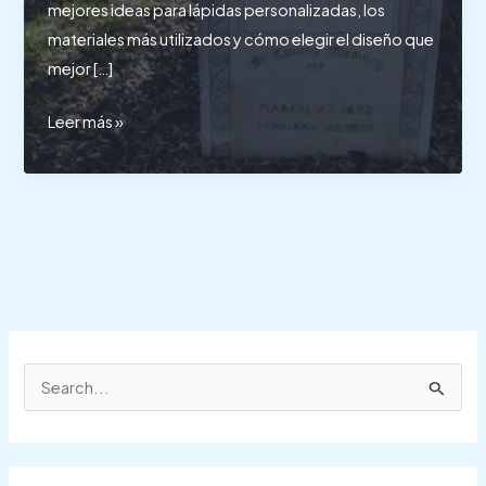
mejores ideas para lápidas personalizadas, los
materiales más utilizados y cómo elegir el diseño que
mejor […]
Lápidas
Leer más »
personalizadas
B
u
s
c