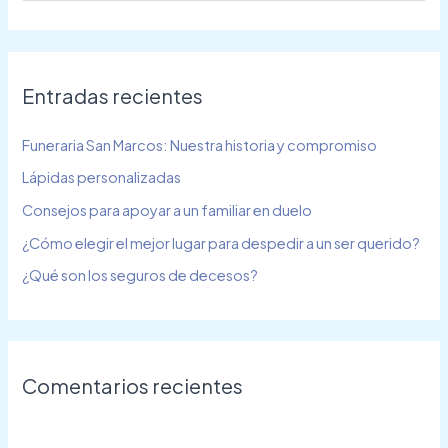
querido?
u
s
c
Entradas recientes
a
r
Funeraria San Marcos: Nuestra historia y compromiso
p
Lápidas personalizadas
o
Consejos para apoyar a un familiar en duelo
r
¿Cómo elegir el mejor lugar para despedir a un ser querido?
:
¿Qué son los seguros de decesos?
Comentarios recientes