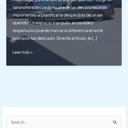
tanatorio adecuado es una de las decisiones más
importantes al planificar la despedida de un ser
querido. Un espacio tranquilo, accesible y
respetuoso puede marcar la diferencia en este
proceso tan delicado. En este artículo, le […]
¿Cómo
Leer más »
elegir
el
mejor
lugar
para
despedir
a
un
ser
B