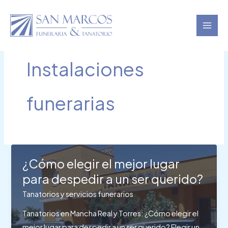
Ir
al
contenido
Instalaciones
funerarias
¿Cómo elegir el mejor lugar
para despedir a un ser querido?
Tanatorios y servicios funerarios
Tanatorios en Mancha Real y Torres: ¿Cómo elegir el
mejor lugar para despedir a un ser querido? Elegir un